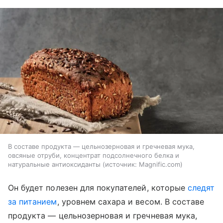
В составе продукта — цельнозерновая и гречневая мука,
овсяные отруби, концентрат подсолнечного белка и
натуральные антиоксиданты
источник:
Magnific.com
Он будет полезен для покупателей, которые
следят
за питанием
, уровнем сахара и весом. В составе
продукта — цельнозерновая и гречневая мука,