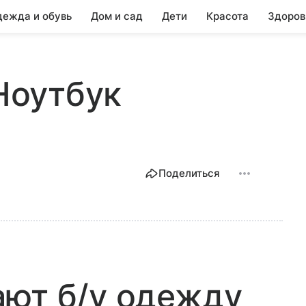
ежда и обувь
Дом и сад
Дети
Красота
Здоров
 Ноутбук
Поделиться
ают б/у одежду