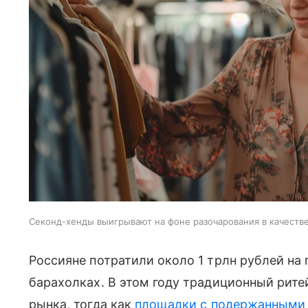
Секонд-хенды выигрывают на фоне разочарования в качеств
Россияне потратили около 1 трлн рублей на 
барахолках. В этом году традиционный рит
рынка, тогда как
площадки с подержанными