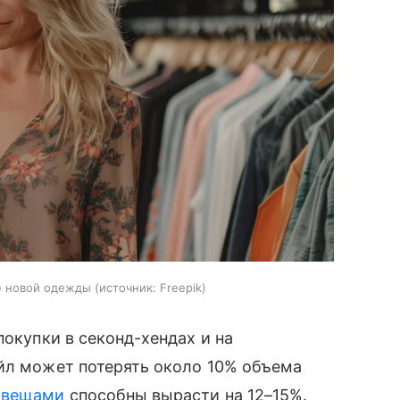
е новой одежды
источник:
Freepik
покупки в секонд-хендах и на
ейл может потерять около 10% объема
 вещами
способны вырасти на 12–15%.