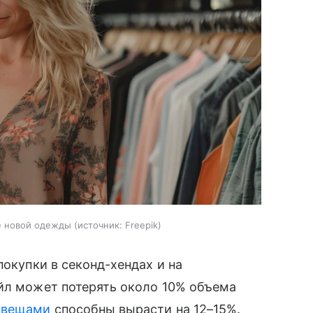
е новой одежды
источник:
Freepik
покупки в секонд-хендах и на
ейл может потерять около 10% объема
 вещами
способны вырасти на 12–15%.