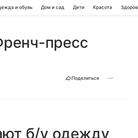
ежда и обувь
Дом и сад
Дети
Красота
Здоров
 Френч-пресс
Поделиться
ают б/у одежду