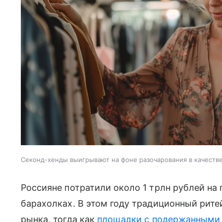
Секонд-хенды выигрывают на фоне разочарования в качеств
Россияне потратили около 1 трлн рублей на 
барахолках. В этом году традиционный рит
рынка, тогда как
площадки с подержанными