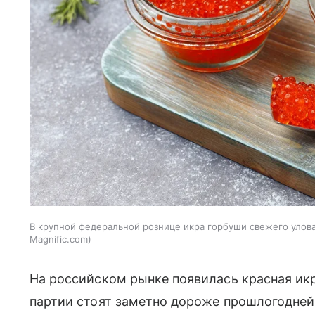
В крупной федеральной рознице икра горбуши свежего улова 
Magnific.com
На российском рынке появилась красная икр
партии стоят заметно дороже прошлогодне