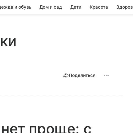
ежда и обувь
Дом и сад
Дети
Красота
Здоров
юки
Поделиться
анет проще: с