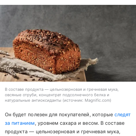
В составе продукта — цельнозерновая и гречневая мука,
овсяные отруби, концентрат подсолнечного белка и
натуральные антиоксиданты
источник:
Magnific.com
Он будет полезен для покупателей, которые
следят
за питанием
, уровнем сахара и весом. В составе
продукта — цельнозерновая и гречневая мука,