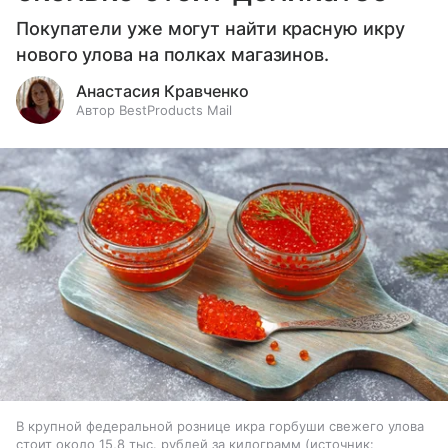
Покупатели уже могут найти красную икру
нового улова на полках магазинов.
Анастасия Кравченко
Автор BestProducts Mail
В крупной федеральной рознице икра горбуши свежего улова
стоит около 15,8 тыс. рублей за килограмм
источник: