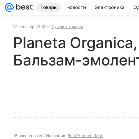
Товары
Новости
Электроника
Од
17 сентября 2025
Лучшие товары
Planeta Organica,
Бальзам-эмолен
16 часов назад
Источник:
BestProducts Mail