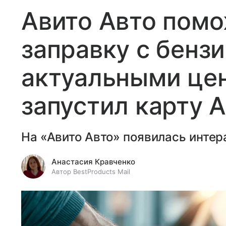
Авито Авто помо
заправку с бенз
актуальными цен
запустил карту 
На «Авито Авто» появилась интер
Анастасия Кравченко
Автор BestProducts Mail