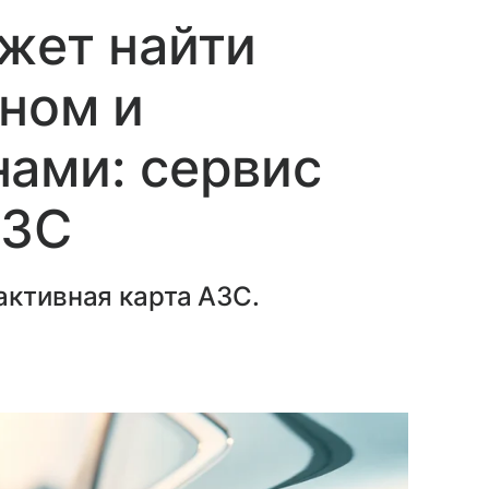
жет найти
ином и
ами: сервис
АЗС
активная карта АЗС.