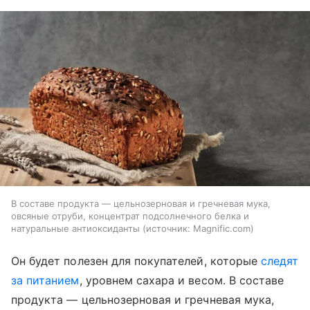
В составе продукта — цельнозерновая и гречневая мука,
овсяные отруби, концентрат подсолнечного белка и
натуральные антиоксиданты
источник:
Magnific.com
Он будет полезен для покупателей, которые
следят
за питанием
, уровнем сахара и весом. В составе
продукта — цельнозерновая и гречневая мука,