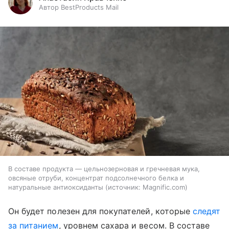
Автор BestProducts Mail
В составе продукта — цельнозерновая и гречневая мука,
овсяные отруби, концентрат подсолнечного белка и
натуральные антиоксиданты
источник:
Magnific.com
Он будет полезен для покупателей, которые
следят
за питанием
, уровнем сахара и весом. В составе