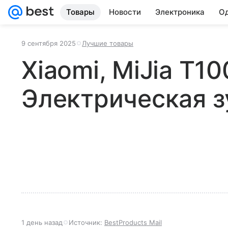
Товары
Новости
Электроника
Од
9 сентября 2025
Лучшие товары
Xiaomi, MiJia T10
Электрическая з
1 день назад
Источник:
BestProducts Mail