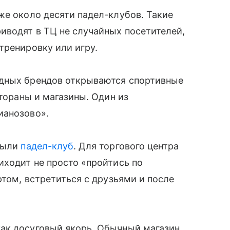
же около десяти падел-клубов. Такие
иводят в ТЦ не случайных посетителей,
тренировку или игру.
адных брендов открываются спортивные
стораны и магазины. Один из
ианозово».
крыли
падел-клуб
. Для торгового центра
иходит не просто «пройтись по
ртом, встретиться с друзьями и после
ак досуговый якорь. Обычный магазин