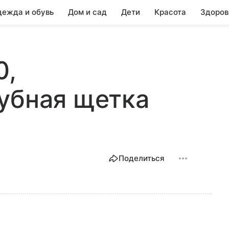
ежда и обувь
Дом и сад
Дети
Красота
Здоров
0,
убная щетка
Поделиться