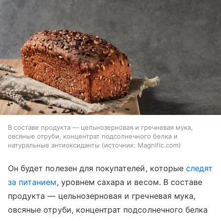
В составе продукта — цельнозерновая и гречневая мука,
овсяные отруби, концентрат подсолнечного белка и
натуральные антиоксиданты
источник:
Magnific.com
Он будет полезен для покупателей, которые
следят
за питанием
, уровнем сахара и весом. В составе
продукта — цельнозерновая и гречневая мука,
овсяные отруби, концентрат подсолнечного белка