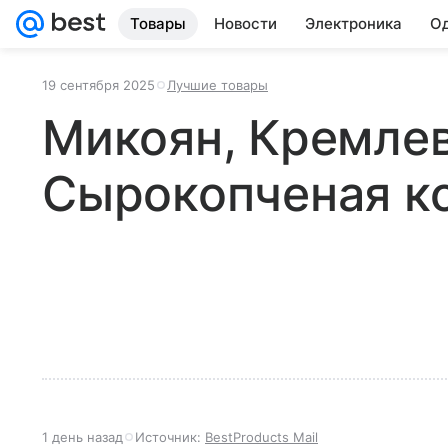
Товары
Новости
Электроника
Од
19 сентября 2025
Лучшие товары
Микоян, Кремлев
Сырокопченая к
1 день назад
Источник:
BestProducts Mail