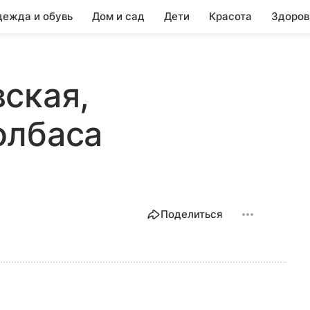
ежда и обувь
Дом и сад
Дети
Красота
Здоров
ская,
олбаса
Поделиться