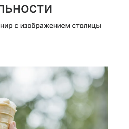
льности
енир с изображением столицы
.