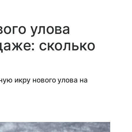
вого улова
даже: сколько
ную икру нового улова на