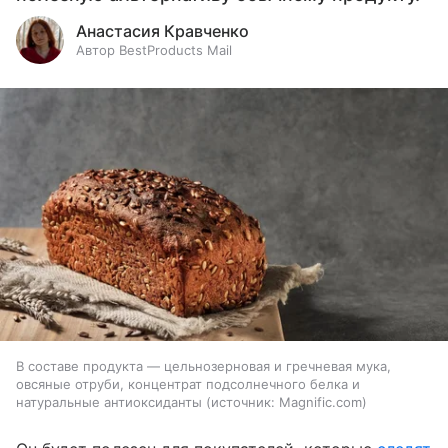
Анастасия Кравченко
Автор BestProducts Mail
В составе продукта — цельнозерновая и гречневая мука,
овсяные отруби, концентрат подсолнечного белка и
натуральные антиоксиданты
источник:
Magnific.com