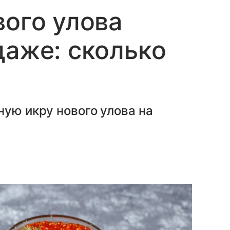
вого улова
даже: сколько
ную икру нового улова на