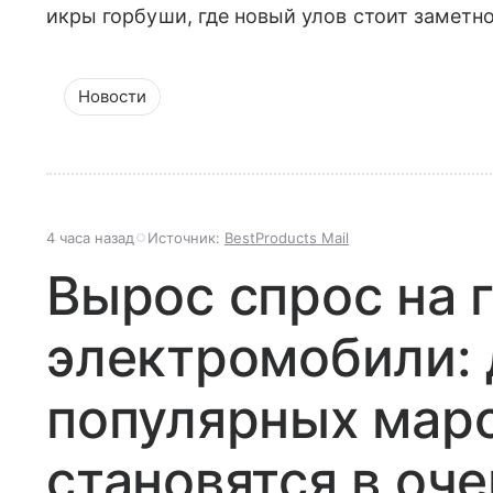
икры горбуши, где новый улов стоит заметн
Новости
4 часа назад
Источник:
BestProducts Mail
Вырос спрос на 
электромобили: 
популярных мар
становятся в оч