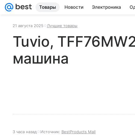
Товары
Новости
Электроника
Од
21 августа 2025
Лучшие товары
Tuvio, TFF76MW2
машина
3 часа назад
Источник:
BestProducts Mail