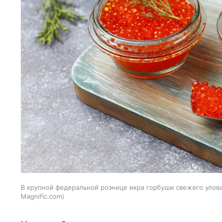
В крупной федеральной рознице икра горбуши свежего улова 
Magnific.com