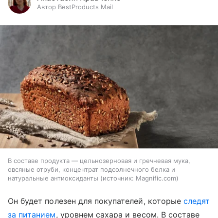
Автор BestProducts Mail
В составе продукта — цельнозерновая и гречневая мука,
овсяные отруби, концентрат подсолнечного белка и
натуральные антиоксиданты
источник:
Magnific.com
Он будет полезен для покупателей, которые
следят
за питанием
, уровнем сахара и весом. В составе