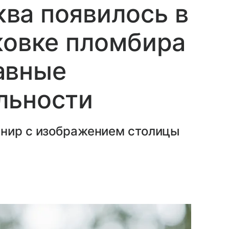
ва появилось в
ковке пломбира
авные
льности
енир с изображением столицы
.