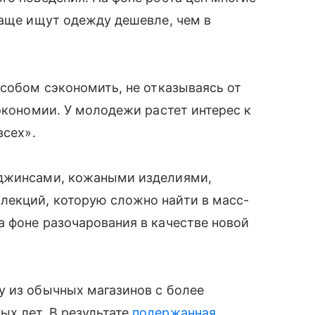
чаще ищут одежду дешевле, чем в
особом сэкономить, не отказываясь от
экономии. У молодежи растет интерес к
всех».
 джинсами, кожаными изделиями,
екций, которую сложно найти в масс-
 фоне разочарования в качестве новой
у из обычных магазинов с более
х лет. В результате
подержанная