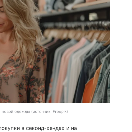
е новой одежды
источник:
Freepik
покупки в секонд-хендах и на