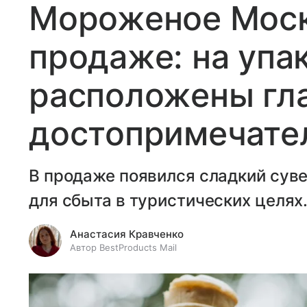
Мороженое Моск
продаже: на упа
расположены гл
достопримечате
В продаже появился сладкий сув
для сбыта в туристических целях
Анастасия Кравченко
Автор BestProducts Mail