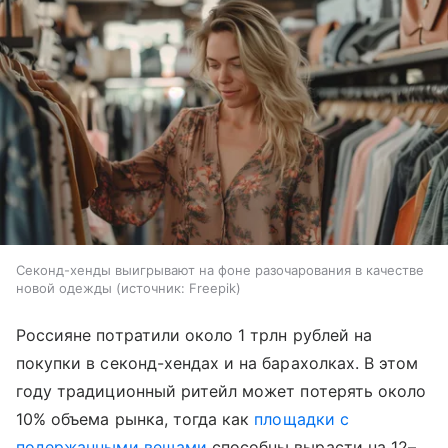
Секонд-хенды выигрывают на фоне разочарования в качестве
новой одежды
источник:
Freepik
Россияне потратили около 1 трлн рублей на
покупки в секонд-хендах и на барахолках. В этом
году традиционный ритейл может потерять около
10% объема рынка, тогда как
площадки с
подержанными вещами
способны вырасти на 12–