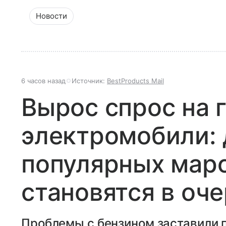
Новости
6 часов назад
Источник:
BestProducts Mail
Вырос спрос на 
электромобили: 
популярных мар
становятся в оч
Проблемы с бензином заставили 