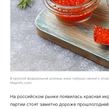
В крупной федеральной рознице икра горбуши свежего улова 
Magnific.com
На российском рынке появилась красная икр
партии стоят заметно дороже прошлогодне