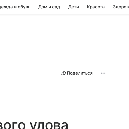
ежда и обувь
Дом и сад
Дети
Красота
Здоров
Поделиться
вого улова