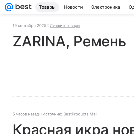
Товары
Новости
Электроника
Од
19 сентября 2025
Лучшие товары
ZARINA, Ремень
5 часов назад
Источник:
BestProducts Mail
Красная икра но