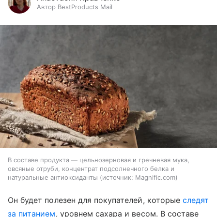
Автор BestProducts Mail
В составе продукта — цельнозерновая и гречневая мука,
овсяные отруби, концентрат подсолнечного белка и
натуральные антиоксиданты
источник:
Magnific.com
Он будет полезен для покупателей, которые
следят
за питанием
, уровнем сахара и весом. В составе