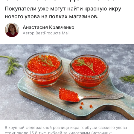
Покупатели уже могут найти красную икру
нового улова на полках магазинов.
Анастасия Кравченко
Автор BestProducts Mail
В крупной федеральной рознице икра горбуши свежего улова
стоит около 15,8 тыс. рублей за килограмм
источник: