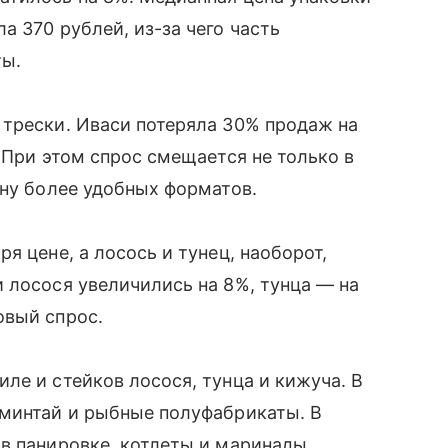
 370 рублей, из-за чего часть
ты.
 трески. Иваси потеряла 30% продаж на
 При этом спрос смещается не только в
ону более удобных форматов.
я цене, а лосось и тунец, наоборот,
 лосося увеличились на 8%, тунца — на
овый спрос.
ле и стейков лосося, тунца и кижуча. В
 минтай и рыбные полуфабрикаты. В
в панировке, котлеты и маринады.