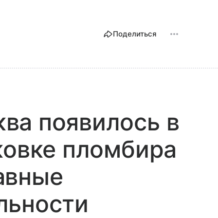
Поделиться
ва появилось в
ковке пломбира
авные
льности