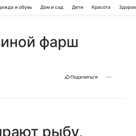
ежда и обувь
Дом и сад
Дети
Красота
Здоров
виной фарш
Поделиться
ирают рыбу,