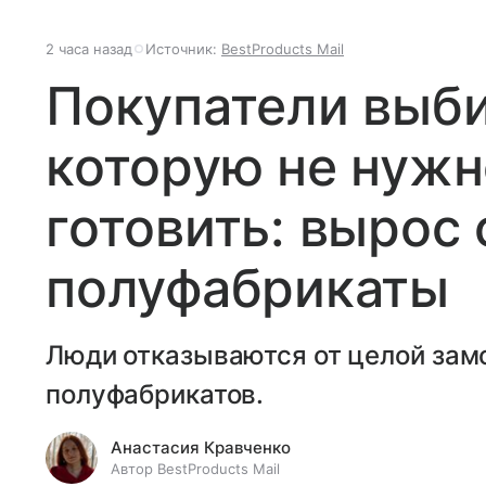
2 часа назад
Источник:
BestProducts Mail
Покупатели выб
которую не нужн
готовить: вырос 
полуфабрикаты
Люди отказываются от целой зам
полуфабрикатов.
Анастасия Кравченко
Автор BestProducts Mail