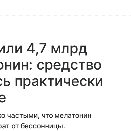
или 4,7 млрд
онин: средство
сь практически
е
о частыми, что мелатонин
рат от бессонницы.