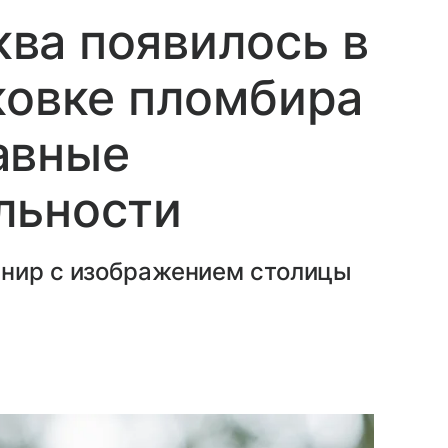
ва появилось в
ковке пломбира
авные
льности
енир с изображением столицы
.