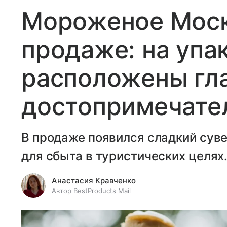
Мороженое Моск
продаже: на упа
расположены гл
достопримечате
В продаже появился сладкий сув
для сбыта в туристических целях
Анастасия Кравченко
Автор BestProducts Mail