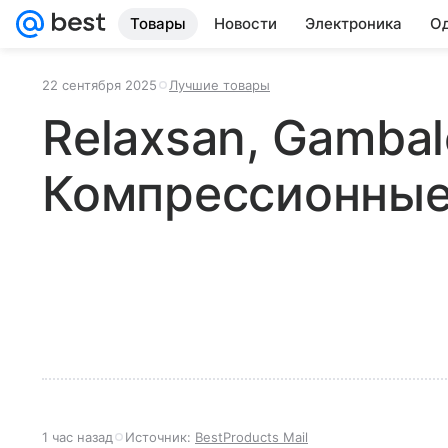
Товары
Новости
Электроника
Од
22 сентября 2025
Лучшие товары
Relaxsan, Gambal
Компрессионные
1 час назад
Источник:
BestProducts Mail