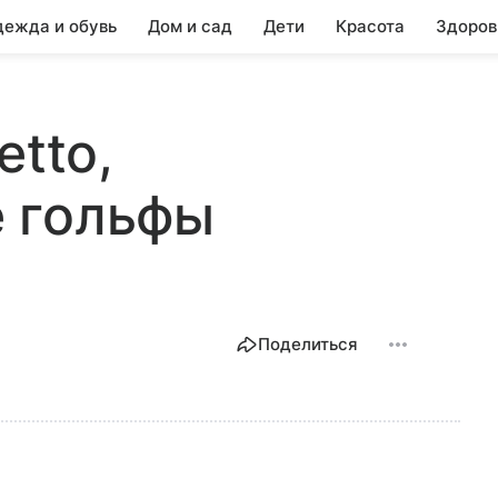
ежда и обувь
Дом и сад
Дети
Красота
Здоров
etto,
 гольфы
Поделиться