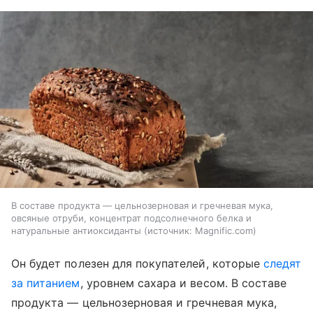
В составе продукта — цельнозерновая и гречневая мука,
овсяные отруби, концентрат подсолнечного белка и
натуральные антиоксиданты
источник:
Magnific.com
Он будет полезен для покупателей, которые
следят
за питанием
, уровнем сахара и весом. В составе
продукта — цельнозерновая и гречневая мука,