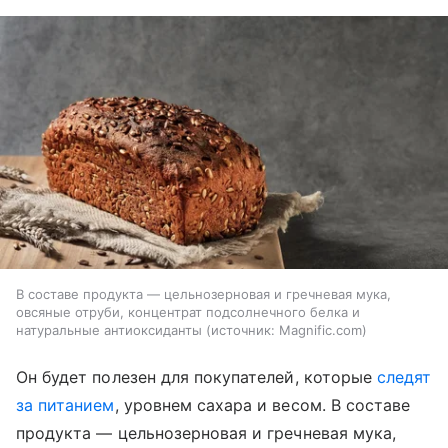
В составе продукта — цельнозерновая и гречневая мука,
овсяные отруби, концентрат подсолнечного белка и
натуральные антиоксиданты
источник:
Magnific.com
Он будет полезен для покупателей, которые
следят
за питанием
, уровнем сахара и весом. В составе
продукта — цельнозерновая и гречневая мука,