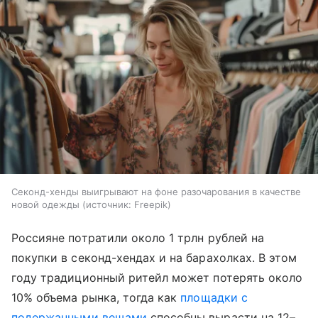
Секонд-хенды выигрывают на фоне разочарования в качестве
новой одежды
источник:
Freepik
Россияне потратили около 1 трлн рублей на
покупки в секонд-хендах и на барахолках. В этом
году традиционный ритейл может потерять около
10% объема рынка, тогда как
площадки с
подержанными вещами
способны вырасти на 12–