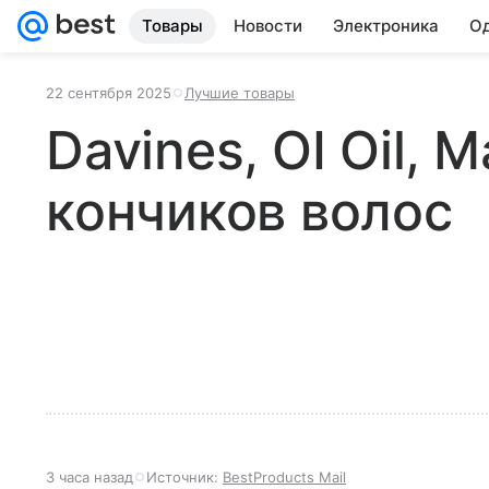
Товары
Новости
Электроника
Од
22 сентября 2025
Лучшие товары
Davines, OI Oil, 
кончиков волос
3 часа назад
Источник:
BestProducts Mail