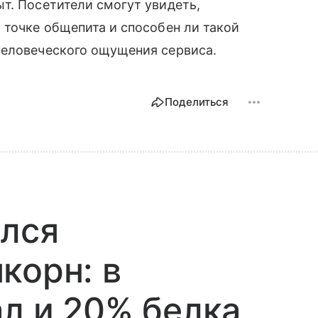
т. Посетители смогут увидеть,
 точке общепита и способен ли такой
человеческого ощущения сервиса.
Поделиться
ился
корн: в
ал и 20% белка