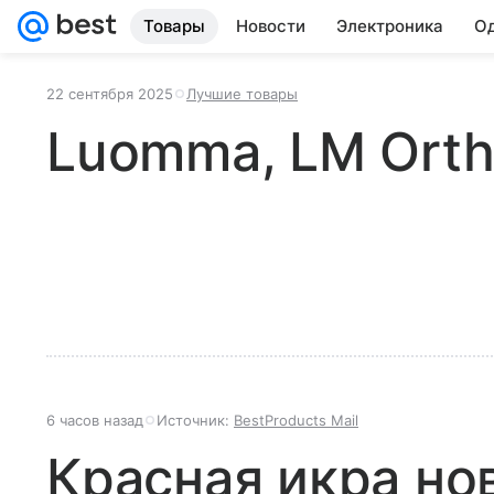
Товары
Новости
Электроника
Од
22 сентября 2025
Лучшие товары
Luomma, LM Orth
6 часов назад
Источник:
BestProducts Mail
Красная икра но