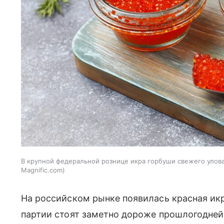
В крупной федеральной рознице икра горбуши свежего улова 
Magnific.com
На российском рынке появилась красная икр
партии стоят заметно дороже прошлогодне