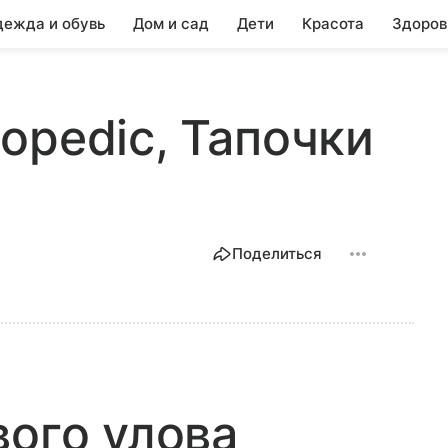
ежда и обувь
Дом и сад
Дети
Красота
Здоров
opedic, Тапочки
Поделиться
вого улова