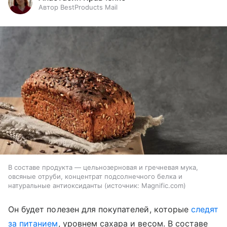
Автор BestProducts Mail
В составе продукта — цельнозерновая и гречневая мука,
овсяные отруби, концентрат подсолнечного белка и
натуральные антиоксиданты
источник:
Magnific.com
Он будет полезен для покупателей, которые
следят
за питанием
, уровнем сахара и весом. В составе