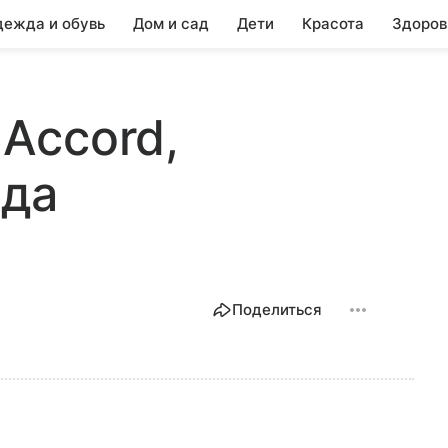
ежда и обувь
Дом и сад
Дети
Красота
Здоров
 Accord,
ода
Поделиться