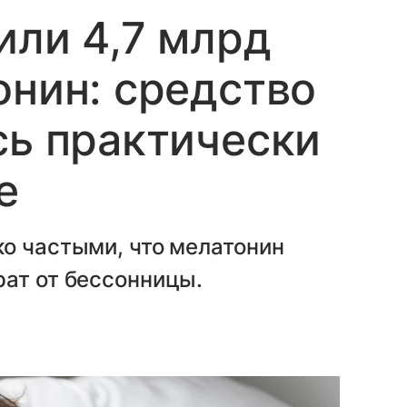
или 4,7 млрд
онин: средство
сь практически
е
о частыми, что мелатонин
рат от бессонницы.