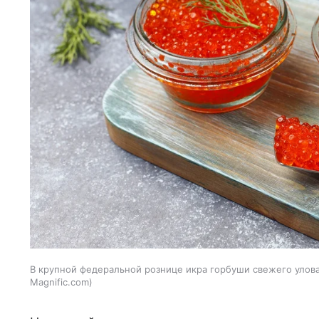
В крупной федеральной рознице икра горбуши свежего улова 
Magnific.com