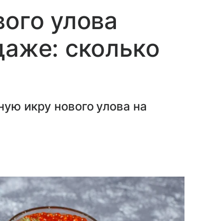
вого улова
даже: сколько
ную икру нового улова на