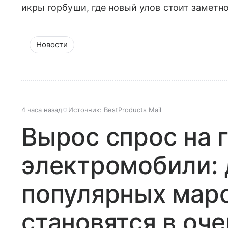
икры горбуши, где новый улов стоит заметн
Новости
4 часа назад
Источник:
BestProducts Mail
Вырос спрос на 
электромобили: 
популярных мар
становятся в оч