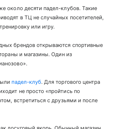
же около десяти падел-клубов. Такие
иводят в ТЦ не случайных посетителей,
тренировку или игру.
адных брендов открываются спортивные
стораны и магазины. Один из
ианозово».
крыли
падел-клуб
. Для торгового центра
иходит не просто «пройтись по
ртом, встретиться с друзьями и после
ак досуговый якорь. Обычный магазин