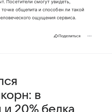
т. Посетители смогут увидеть,
 точке общепита и способен ли такой
человеческого ощущения сервиса.
Поделиться
лся
корн: в
л и 20% белка