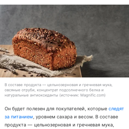
В составе продукта — цельнозерновая и гречневая мука,
овсяные отруби, концентрат подсолнечного белка и
натуральные антиоксиданты
источник:
Magnific.com
Он будет полезен для покупателей, которые
следят
за питанием
, уровнем сахара и весом. В составе
продукта — цельнозерновая и гречневая мука,