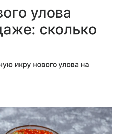
вого улова
даже: сколько
ную икру нового улова на