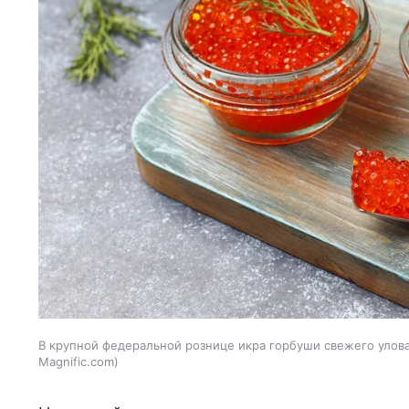
В крупной федеральной рознице икра горбуши свежего улова 
Magnific.com