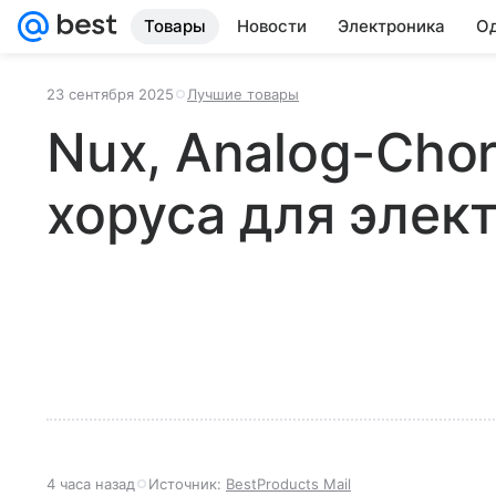
Товары
Новости
Электроника
Од
23 сентября 2025
Лучшие товары
Nux, Analog-Cho
хоруса для элек
4 часа назад
Источник:
BestProducts Mail