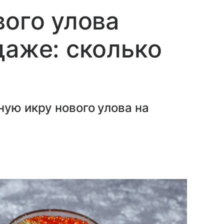
вого улова
даже: сколько
ную икру нового улова на