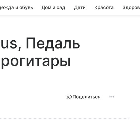
ежда и обувь
Дом и сад
Дети
Красота
Здоров
rus, Педаль
трогитары
Поделиться