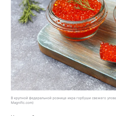
В крупной федеральной рознице икра горбуши свежего улова 
Magnific.com