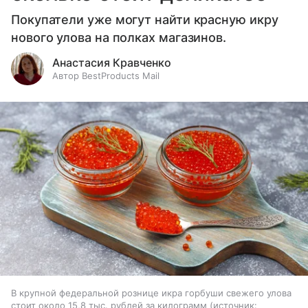
Покупатели уже могут найти красную икру
нового улова на полках магазинов.
Анастасия Кравченко
Автор BestProducts Mail
В крупной федеральной рознице икра горбуши свежего улова
стоит около 15,8 тыс. рублей за килограмм
источник: