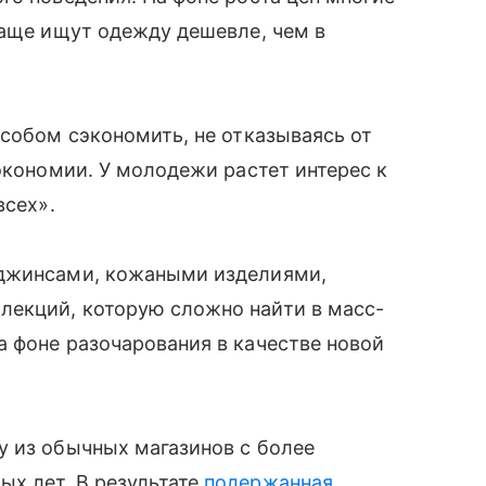
чаще ищут одежду дешевле, чем в
особом сэкономить, не отказываясь от
экономии. У молодежи растет интерес к
всех».
 джинсами, кожаными изделиями,
екций, которую сложно найти в масс-
 фоне разочарования в качестве новой
у из обычных магазинов с более
х лет. В результате
подержанная