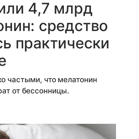
или 4,7 млрд
онин: средство
сь практически
е
о частыми, что мелатонин
рат от бессонницы.