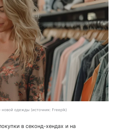
е новой одежды
источник:
Freepik
покупки в секонд-хендах и на