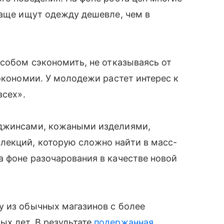
чаще ищут одежду дешевле, чем в
особом сэкономить, не отказываясь от
экономии. У молодежи растет интерес к
всех».
 джинсами, кожаными изделиями,
екций, которую сложно найти в масс-
 фоне разочарования в качестве новой
у из обычных магазинов с более
х лет. В результате
подержанная