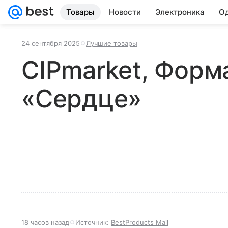
Товары
Новости
Электроника
Од
24 сентября 2025
Лучшие товары
CIPmarket, Форм
«Сердце»
18 часов назад
Источник:
BestProducts Mail