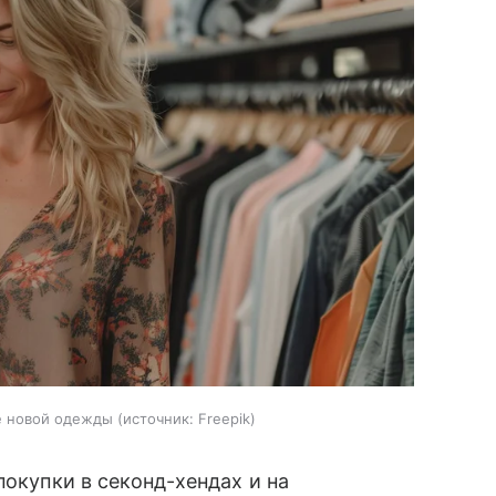
е новой одежды
источник:
Freepik
покупки в секонд-хендах и на