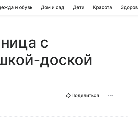
ежда и обувь
Дом и сад
Дети
Красота
Здоров
бница с
шкой-доской
Поделиться