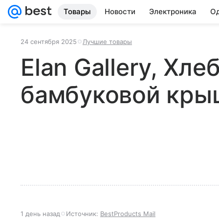
Товары
Новости
Электроника
Од
24 сентября 2025
Лучшие товары
Elan Gallery, Хле
бамбуковой кры
1 день назад
Источник:
BestProducts Mail