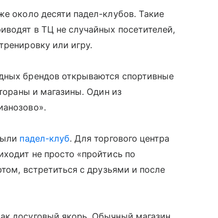
же около десяти падел-клубов. Такие
иводят в ТЦ не случайных посетителей,
тренировку или игру.
адных брендов открываются спортивные
стораны и магазины. Один из
ианозово».
крыли
падел-клуб
. Для торгового центра
иходит не просто «пройтись по
ртом, встретиться с друзьями и после
ак досуговый якорь. Обычный магазин