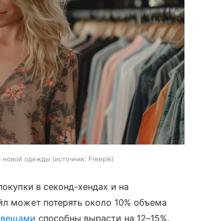
е новой одежды
источник:
Freepik
покупки в секонд-хендах и на
ейл может потерять около 10% объема
 вещами
способны вырасти на 12–15%.