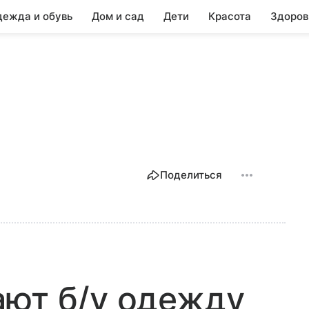
ежда и обувь
Дом и сад
Дети
Красота
Здоров
Поделиться
ают б/у одежду