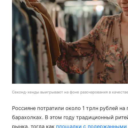
Секонд-хенды выигрывают на фоне разочарования в качеств
Россияне потратили около 1 трлн рублей на 
барахолках. В этом году традиционный рит
рынка, тогда как
площадки с подержанными