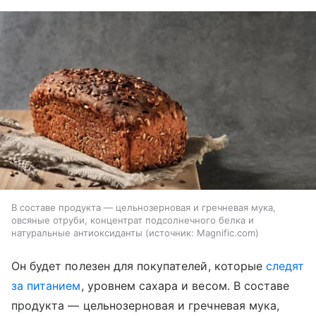
В составе продукта — цельнозерновая и гречневая мука,
овсяные отруби, концентрат подсолнечного белка и
натуральные антиоксиданты
источник:
Magnific.com
Он будет полезен для покупателей, которые
следят
за питанием
, уровнем сахара и весом. В составе
продукта — цельнозерновая и гречневая мука,