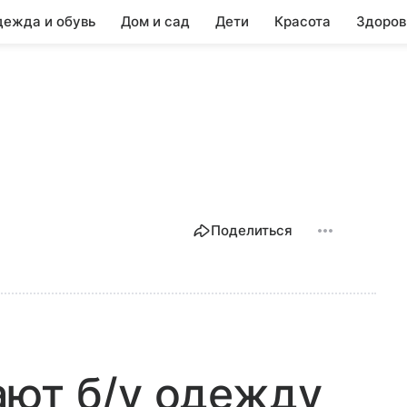
ежда и обувь
Дом и сад
Дети
Красота
Здоров
Поделиться
ают б/у одежду