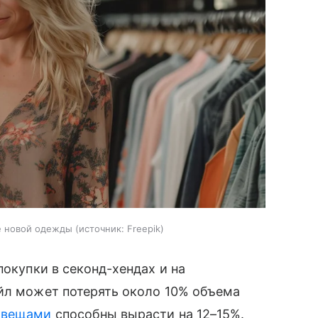
е новой одежды
источник:
Freepik
покупки в секонд-хендах и на
ейл может потерять около 10% объема
 вещами
способны вырасти на 12–15%.