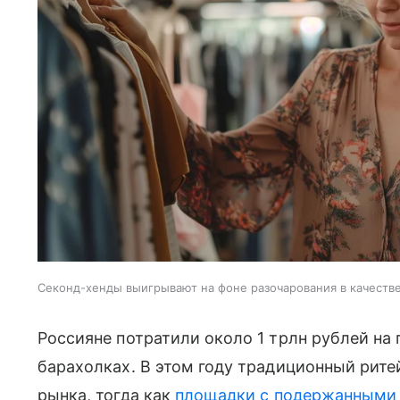
Секонд-хенды выигрывают на фоне разочарования в качеств
Россияне потратили около 1 трлн рублей на 
барахолках. В этом году традиционный рит
рынка, тогда как
площадки с подержанными