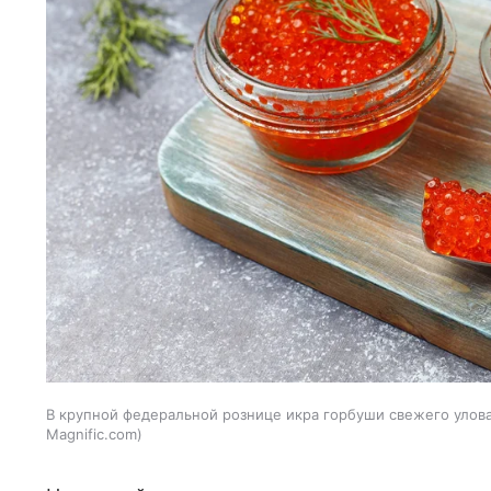
В крупной федеральной рознице икра горбуши свежего улова 
Magnific.com