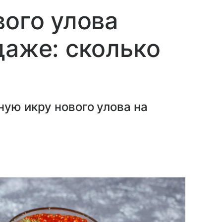
вого улова
даже: сколько
ную икру нового улова на