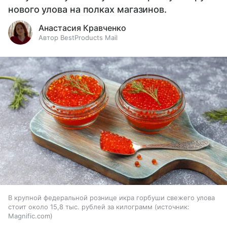
нового улова на полках магазинов.
Анастасия Кравченко
Автор BestProducts Mail
В крупной федеральной рознице икра горбуши свежего улова
стоит около 15,8 тыс. рублей за килограмм
источник:
Magnific.com