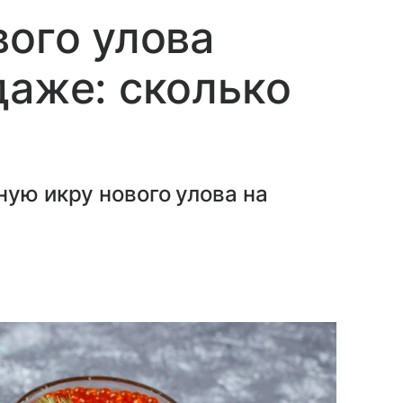
вого улова
даже: сколько
ную икру нового улова на