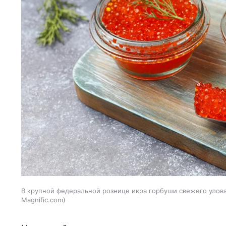
В крупной федеральной рознице икра горбуши свежего улова 
Magnific.com