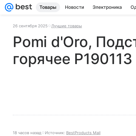
Товары
Новости
Электроника
Од
26 сентября 2025
Лучшие товары
Pomi d'Oro, Подс
горячее P190113 F
18 часов назад
Источник:
BestProducts Mail