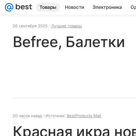
Товары
Новости
Электроника
Од
26 сентября 2025
Лучшие товары
Befree, Балетки
20 часов назад
Источник:
BestProducts Mail
Красная икра но