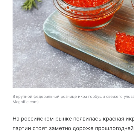
В крупной федеральной рознице икра горбуши свежего улова 
Magnific.com
На российском рынке появилась красная икр
партии стоят заметно дороже прошлогодне