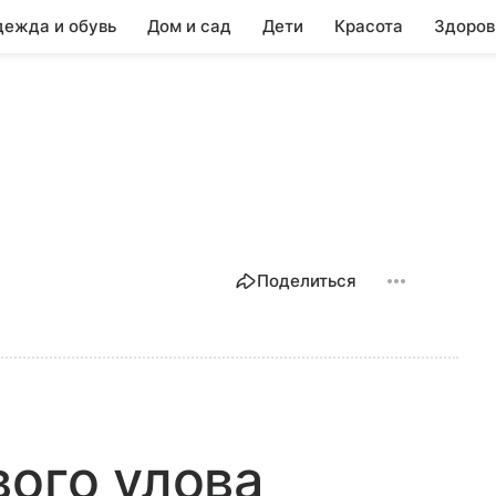
ежда и обувь
Дом и сад
Дети
Красота
Здоров
Поделиться
вого улова