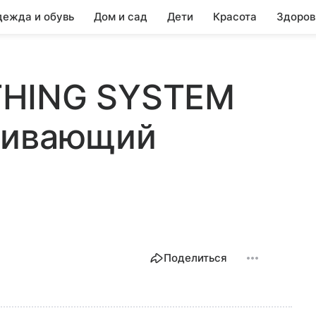
ежда и обувь
Дом и сад
Дети
Красота
Здоров
THING SYSTEM
живающий
Поделиться