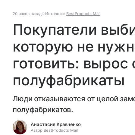
20 часов назад
Источник:
BestProducts Mail
Покупатели выб
которую не нужн
готовить: вырос 
полуфабрикаты
Люди отказываются от целой зам
полуфабрикатов.
Анастасия Кравченко
Автор BestProducts Mail